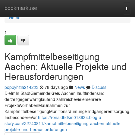
Home
bookmarkuse
Togg
navi
Home
1
Kampfmittelbeseitigung
Aachen: Aktuelle Projekte und
Herausforderungen
poppyhzia214223
78 days ago
News
Discuss
DieImIn StadtGemeindeKreis Aachen läuftfindensind
derzeitgegenwärtiglaufend zahlreichevielemehrere
ProjekteVorhabenMaßnahmen zur
KampfmittelbeseitigungMunitionsräumungBlindgängerentsorgung.
InsbesondereVor
https://ronaldhdkm018934.blog-a-
story.com/22740811/kampfmittelbeseitigung-aachen-aktuelle-
projekte-und-herausforderungen