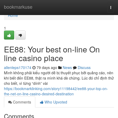
Home
bookmarkuse
Togg
navi
Home
1
EE88: Your best on-line On
line casino place
allenleps170174
79 days ago
News
Discuss
Mình không phải kiểu người dễ bị thuyết phục bởi quảng cáo, nên
khi biết đến EE88, thật ra mình khá dè chừng. Lúc đó chỉ định thử
cho biết, vì từng “dính” vài
https://bookmarklinking.com/story11198442/ee88-your-top-on-
the-net-on-line-casino-desired-destination
Comments
Who Upvoted
Comments