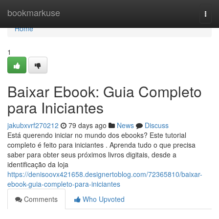
Home
bookmarkuse
Togg
navi
Home
1
Baixar Ebook: Guia Completo
para Iniciantes
jakubxvrf270212
79 days ago
News
Discuss
Está querendo iniciar no mundo dos ebooks? Este tutorial
completo é feito para iniciantes . Aprenda tudo o que precisa
saber para obter seus próximos livros digitais, desde a
identificação da loja
https://denisoovx421658.designertoblog.com/72365810/baixar-
ebook-guia-completo-para-iniciantes
Comments
Who Upvoted