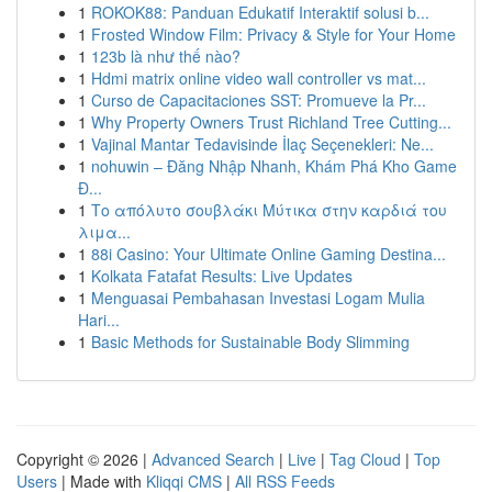
1
ROKOK88: Panduan Edukatif Interaktif solusi b...
1
Frosted Window Film: Privacy & Style for Your Home
1
123b là như thế nào?
1
Hdmi matrix online video wall controller vs mat...
1
Curso de Capacitaciones SST: Promueve la Pr...
1
Why Property Owners Trust Richland Tree Cutting...
1
Vajinal Mantar Tedavisinde İlaç Seçenekleri: Ne...
1
nohuwin – Đăng Nhập Nhanh, Khám Phá Kho Game
Đ...
1
Το απόλυτο σουβλάκι Μύτικα στην καρδιά του
λιμα...
1
88i Casino: Your Ultimate Online Gaming Destina...
1
Kolkata Fatafat Results: Live Updates
1
Menguasai Pembahasan Investasi Logam Mulia
Hari...
1
Basic Methods for Sustainable Body Slimming
Copyright © 2026 |
Advanced Search
|
Live
|
Tag Cloud
|
Top
Users
| Made with
Kliqqi CMS
|
All RSS Feeds