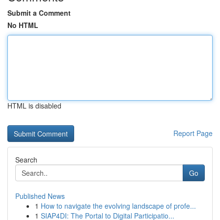
Submit a Comment
No HTML
HTML is disabled
Report Page
Search
Go
Published News
1
How to navigate the evolving landscape of profe...
1
SIAP4DI: The Portal to Digital Participatio...