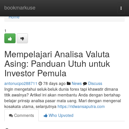
Home
bookmarkuse
Togg
navi
Home
1
Mempelajari Analisa Valuta
Asing: Panduan Utuh untuk
Investor Pemula
antonucpo288711
78 days ago
News
Discuss
Ingin mengetahui seluk-beluk dunia forex tapi khawatir dimana
titik awalnya? Artikel ini akan membantu Anda dengan bertahap
belajar prinsip analisa pasar mata uang. Mari dengan mengenal
kosakata utama, selanjutnya
https://ridwansaputra.com
Comments
Who Upvoted