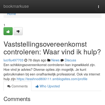
Home
bookmarkuse
Togg
navi
Home
1
Vaststellingsovereenkomst
controleren: Waar vind ik hulp?
lucrllu497703
78 days ago
News
Discuss
Een schikkingsovereenkomst controleren kan ingewikkeld zijn.
Hoe vind je advies? Diverse opties zijn mogelijk. Je kunt
gebruikmaken bij een onafhankelijk professional. Ook via internet
hulp zijn
https://tesshnod806111.smblogsites.com/profile
Comments
Who Upvoted
Comments