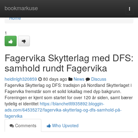
Home
bookmarkuse
Togg
navi
Home
1
Fagervika Skytterlag med DFS:
samhold rundt Fagervika
heidinlgh320859
80 days ago
News
Discuss
Fagervika Skytterlag og DFS: tradisjon på Nordland Skytterlaget i
Fagervika fremstår som et solid lokallag med dyp bakgrunn.
Foreningen er kjent som startet for over 120 år siden, samt bærer
tydelig ei identitet
https://blanchetltl935892.bloggin-
ads.com/64535272/fagervika-skytterlag-og-dfs-samhold-på-
fagervika
Comments
Who Upvoted