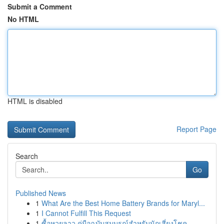
Submit a Comment
No HTML
HTML is disabled
Report Page
Search
Go
Published News
1
What Are the Best Home Battery Brands for Maryl...
1
I Cannot Fulfill This Request
1
ซื้อหวยลาว คู่มือฉบับสมบูรณ์สำหรับนักเสี่ยงโชค