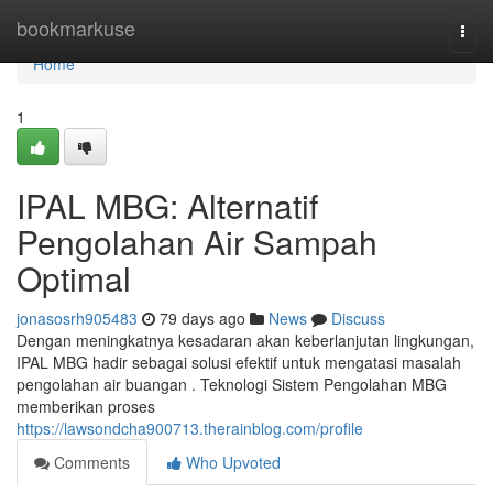
Home
bookmarkuse
Togg
navi
Home
1
IPAL MBG: Alternatif
Pengolahan Air Sampah
Optimal
jonasosrh905483
79 days ago
News
Discuss
Dengan meningkatnya kesadaran akan keberlanjutan lingkungan,
IPAL MBG hadir sebagai solusi efektif untuk mengatasi masalah
pengolahan air buangan . Teknologi Sistem Pengolahan MBG
memberikan proses
https://lawsondcha900713.therainblog.com/profile
Comments
Who Upvoted