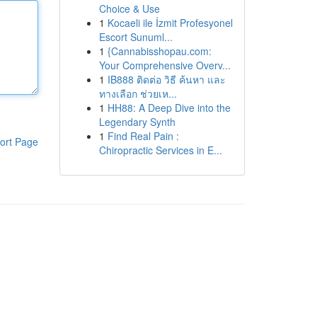
Choice & Use
1
Kocaeli ile İzmit Profesyonel
Escort Sunuml...
1
{Cannabisshopau.com:
Your Comprehensive Overv...
1
IB888 ติดต่อ วิธี ค้นหา และ
ทางเลือก ช่วยเห...
1
HH88: A Deep Dive into the
Legendary Synth
1
Find Real Pain :
ort Page
Chiropractic Services in E...