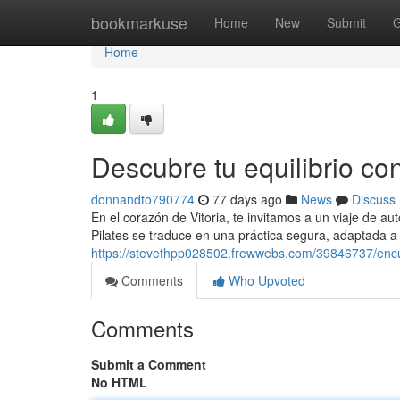
Home
bookmarkuse
Home
New
Submit
G
Home
1
Descubre tu equilibrio con
donnandto790774
77 days ago
News
Discuss
En el corazón de Vitoria, te invitamos a un viaje de au
Pilates se traduce en una práctica segura, adaptada a 
https://stevethpp028502.frewwebs.com/39846737/encue
Comments
Who Upvoted
Comments
Submit a Comment
No HTML