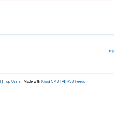
Rep
d
|
Top Users
| Made with
Kliqqi CMS
|
All RSS Feeds