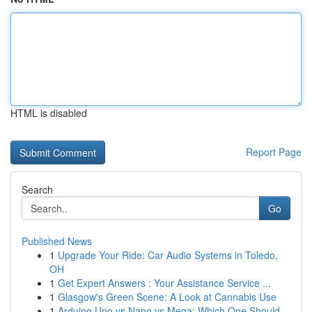
HTML is disabled
Report Page
Search
Go
Published News
1
Upgrade Your Ride: Car Audio Systems in Toledo,
OH
1
Get Expert Answers : Your Assistance Service ...
1
Glasgow's Green Scene: A Look at Cannabis Use
1
Arduino Uno vs Nano vs Mega: Which One Should