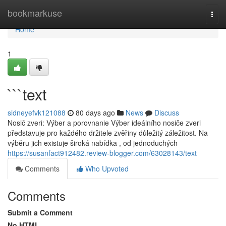
Home
bookmarkuse
Togg
navi
Home
1
```text
sidneyefvk121088
80 days ago
News
Discuss
Nosič zveri: Výber a porovnanie Výber ideálního nosiče zveri
představuje pro každého držitele zvěřiny důležitý záležitost. Na
výběru jich existuje široká nabídka , od jednoduchých
https://susanfact912482.review-blogger.com/63028143/text
Comments
Who Upvoted
Comments
Submit a Comment
No HTML