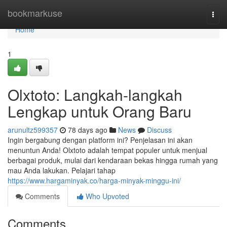
Home
bookmarkuse
Togg
navi
Home
1
Olxtoto: Langkah-langkah
Lengkap untuk Orang Baru
arunultz599357
78 days ago
News
Discuss
Ingin bergabung dengan platform ini? Penjelasan ini akan
menuntun Anda! Olxtoto adalah tempat populer untuk menjual
berbagai produk, mulai dari kendaraan bekas hingga rumah yang
mau Anda lakukan. Pelajari tahap
https://www.hargaminyak.co/harga-minyak-minggu-ini/
Comments
Who Upvoted
Comments