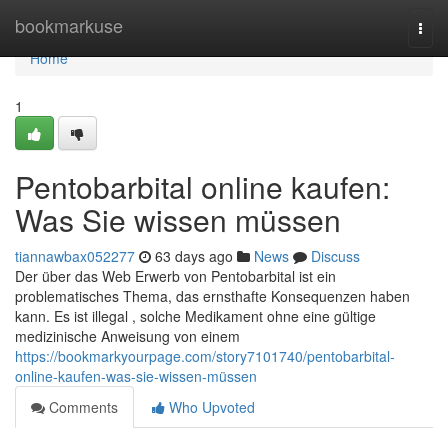
Home
bookmarkuse
Togg
navi
Home
1
Pentobarbital online kaufen:
Was Sie wissen müssen
tiannawbax052277
63 days ago
News
Discuss
Der über das Web Erwerb von Pentobarbital ist ein
problematisches Thema, das ernsthafte Konsequenzen haben
kann. Es ist illegal , solche Medikament ohne eine gültige
medizinische Anweisung von einem
https://bookmarkyourpage.com/story7101740/pentobarbital-
online-kaufen-was-sie-wissen-müssen
Comments
Who Upvoted