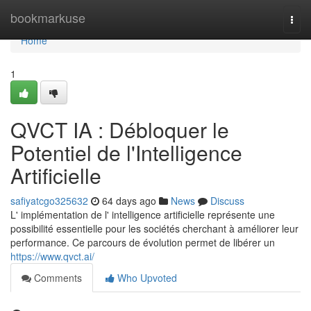
Home
bookmarkuse
Togg
navi
Home
1
QVCT IA : Débloquer le
Potentiel de l'Intelligence
Artificielle
safiyatcgo325632
64 days ago
News
Discuss
L' implémentation de l' intelligence artificielle représente une
possibilité essentielle pour les sociétés cherchant à améliorer leur
performance. Ce parcours de évolution permet de libérer un
https://www.qvct.ai/
Comments
Who Upvoted