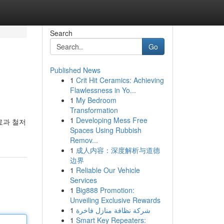
Search
Go
Published News
1
Crit Hit Ceramics: Achieving
Flawlessness in Yo...
1
My Bedroom
Transformation
1
Developing Mess Free
료과 철저
Spaces Using Rubbish
Remov...
1
成人内容：深度解析与道德
边界
1
Reliable Our Vehicle
Services
1
Big888 Promotion:
Unveiling Exclusive Rewards
1
شركة نظافة منازل فاخرة
1
Smart Key Repeaters: