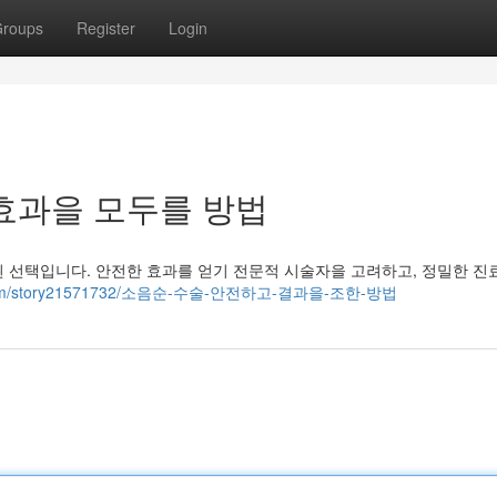
roups
Register
Login
효과을 모두를 방법
 선택입니다. 안전한 효과를 얻기 전문적 시술자을 고려하고, 정밀한 진
ks.com/story21571732/소음순-수술-안전하고-결과을-조한-방법