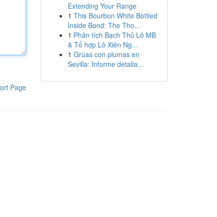
Extending Your Range
1
This Bourbon White Bottled
Inside Bond: The Tho...
1
Phân tích Bạch Thủ Lô MB
& Tổ hợp Lô Xiên Ng...
1
Grúas con plumas en
Sevilla: Informe detalla...
ort Page