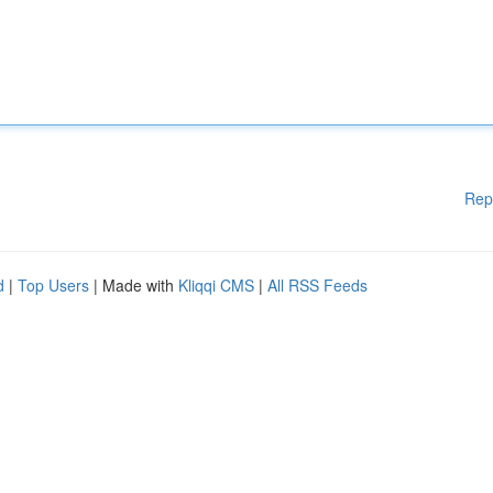
Rep
d
|
Top Users
| Made with
Kliqqi CMS
|
All RSS Feeds