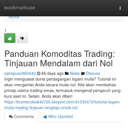
Home
bookmarkuse
Togg
navi
Home
1
Panduan Komoditas Trading:
Tinjauan Mendalam dari Nol
sairapuaz960440
66 days ago
News
Discuss
Ingin menguasai dunia perdagangan logam mulia? Tutorial ini
akan mengantar Anda secara mulai nol. Kita akan membahas
prinsip utama trading emas, termasuk mengenal pengaruh yang
kurs aset ini. Selain, Anda akan diberi
https://brontexobs842720.blogvivi.com/41035472/tutorial-logam-
mulia-trading-tinjauan-lengkap-untuk-nol
Comments
Who Upvoted