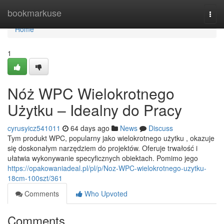
Home
bookmarkuse
Togg
navi
Home
1
Nóż WPC Wielokrotnego
Użytku – Idealny do Pracy
cyrusyicz541011
64 days ago
News
Discuss
Tym produkt WPC, popularny jako wielokrotnego użytku , okazuje
się doskonałym narzędziem do projektów. Oferuje trwałość i
ułatwia wykonywanie specyficznych obiektach. Pomimo jego
https://opakowaniadeal.pl/pl/p/Noz-WPC-wielokrotnego-uzytku-
18cm-100szt/361
Comments
Who Upvoted
Comments