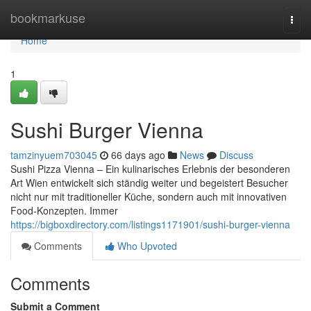
Home
bookmarkuse
Togg
navi
Home
1
Sushi Burger Vienna
tamzinyuem703045
66 days ago
News
Discuss
Sushi Pizza Vienna – Ein kulinarisches Erlebnis der besonderen
Art Wien entwickelt sich ständig weiter und begeistert Besucher
nicht nur mit traditioneller Küche, sondern auch mit innovativen
Food-Konzepten. Immer
https://bigboxdirectory.com/listings1171901/sushi-burger-vienna
Comments
Who Upvoted
Comments
Submit a Comment