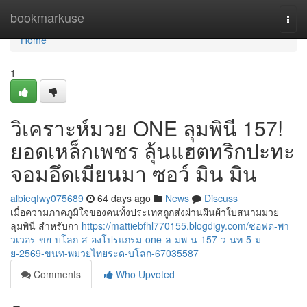
Home
bookmarkuse
Togg
navi
Home
1
วิเคราะห์มวย ONE ลุมพินี 157!
ยอดเหล็กเพชร ลุ้นแฮตทริกปะทะ
จอมอึดเมียนมา ซอว์ มิน มิน
albieqfwy075689
64 days ago
News
Discuss
เมื่อความภาคภูมิใจของคนทั้งประเทศถูกส่งผ่านผืนผ้าใบสนามมวย
ลุมพินี สำหรับกา
https://mattiebfhl770155.blogdigy.com/ซอฟต-พา
วเวอร-ขย-บโลก-ส-องโปรแกรม-one-ล-มพ-น-157-ว-นท-5-ม-
ย-2569-ขนท-พมวยไทยระด-บโลก-67035587
Comments
Who Upvoted