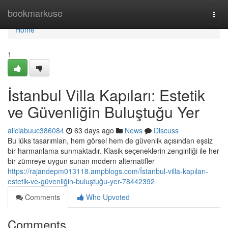
Home
bookmarkuse
Togg
navi
Home
1
İstanbul Villa Kapıları: Estetik
ve Güvenliğin Buluştuğu Yer
aliciabuuc386084
63 days ago
News
Discuss
Bu lüks tasarımları, hem görsel hem de güvenlik açısından eşsiz
bir harmanlama sunmaktadır. Klasik seçeneklerin zenginliği ile her
bir zümreye uygun sunan modern alternatifler
https://rajandepm013118.ampblogs.com/İstanbul-villa-kapıları-
estetik-ve-güvenliğin-buluştuğu-yer-78442392
Comments
Who Upvoted
Comments