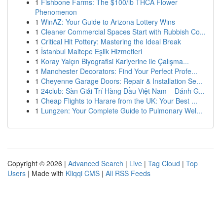
1
Fishbone Farms: The $100/lb THCA Flower
Phenomenon
1
WinAZ: Your Guide to Arizona Lottery Wins
1
Cleaner Commercial Spaces Start with Rubbish Co...
1
Critical Hit Pottery: Mastering the Ideal Break
1
İstanbul Maltepe Eşlik Hizmetleri
1
Koray Yalçın Biyografisi Kariyerine ile Çalışma...
1
Manchester Decorators: Find Your Perfect Profe...
1
Cheyenne Garage Doors: Repair & Installation Se...
1
24club: Sàn Giải Trí Hàng Đầu Việt Nam – Đánh G...
1
Cheap Flights to Harare from the UK: Your Best ...
1
Lungzen: Your Complete Guide to Pulmonary Wel...
Copyright © 2026 |
Advanced Search
|
Live
|
Tag Cloud
|
Top
Users
| Made with
Kliqqi CMS
|
All RSS Feeds