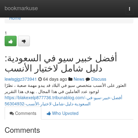
Home
bookmarkuse
Togg
navi
Home
1
أفضل خبير سيو في السعودية:
دليل شامل لاختيار الأنسب
lewisgjgz373941
64 days ago
News
Discuss
العثور على الأنسب متخصص سيو في البلاد قد يبدو مهمة صعبة ، نظرًا
لوجود عدد العاملين في هذا المجال . يهدف هذا التقرير
https://blakexelp877736.tribunablog.com/أفضل-خبير-سيو-في-
السعودية-دليل-شامل-لاختيار-الأنسب-56304932
Comments
Who Upvoted
Comments