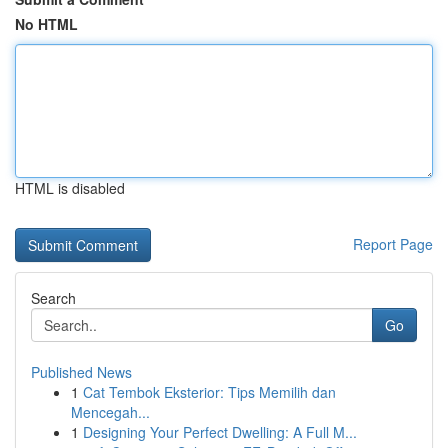
No HTML
HTML is disabled
Report Page
Search
Go
Published News
1
Cat Tembok Eksterior: Tips Memilih dan
Mencegah...
1
Designing Your Perfect Dwelling: A Full M...