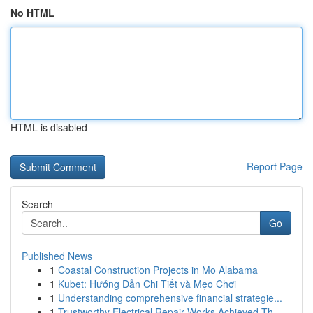
No HTML
HTML is disabled
Report Page
Search
Go
Published News
1
Coastal Construction Projects in Mo Alabama
1
Kubet: Hướng Dẫn Chi Tiết và Mẹo Chơi
1
Understanding comprehensive financial strategie...
1
Trustworthy Electrical Repair Works Achieved Th...