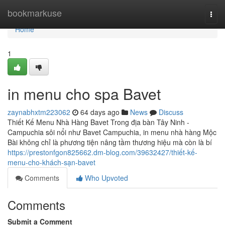
Home
bookmarkuse
Togg
navi
Home
1
in menu cho spa Bavet
zaynabhxtm223062
64 days ago
News
Discuss
Thiết Kế Menu Nhà Hàng Bavet Trong địa bàn Tây Ninh -
Campuchia sôi nổi như Bavet Campuchia, in menu nhà hàng Mộc
Bài không chỉ là phương tiện nâng tầm thương hiệu mà còn là bí
https://prestonfgon825662.dm-blog.com/39632427/thiết-kế-
menu-cho-khách-sạn-bavet
Comments
Who Upvoted
Comments
Submit a Comment