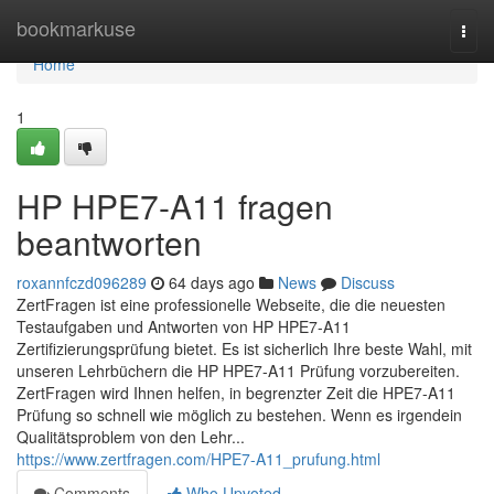
Home
bookmarkuse
Togg
navi
Home
1
HP HPE7-A11 fragen
beantworten
roxannfczd096289
64 days ago
News
Discuss
ZertFragen ist eine professionelle Webseite, die die neuesten
Testaufgaben und Antworten von HP HPE7-A11
Zertifizierungsprüfung bietet. Es ist sicherlich Ihre beste Wahl, mit
unseren Lehrbüchern die HP HPE7-A11 Prüfung vorzubereiten.
ZertFragen wird Ihnen helfen, in begrenzter Zeit die HPE7-A11
Prüfung so schnell wie möglich zu bestehen. Wenn es irgendein
Qualitätsproblem von den Lehr...
https://www.zertfragen.com/HPE7-A11_prufung.html
Comments
Who Upvoted