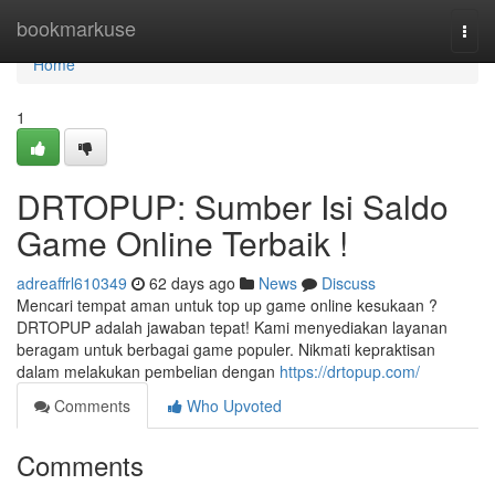
Home
bookmarkuse
Togg
navi
Home
1
DRTOPUP: Sumber Isi Saldo
Game Online Terbaik !
adreaffrl610349
62 days ago
News
Discuss
Mencari tempat aman untuk top up game online kesukaan ?
DRTOPUP adalah jawaban tepat! Kami menyediakan layanan
beragam untuk berbagai game populer. Nikmati kepraktisan
dalam melakukan pembelian dengan
https://drtopup.com/
Comments
Who Upvoted
Comments