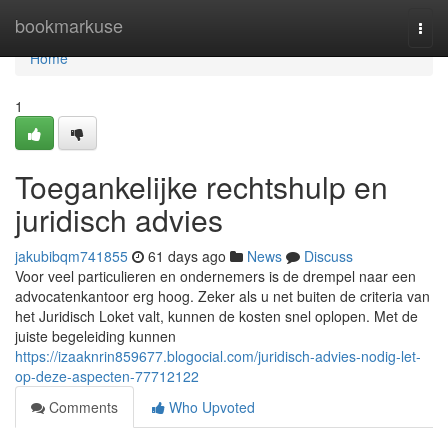
Home
bookmarkuse
Togg
navi
Home
1
Toegankelijke rechtshulp en
juridisch advies
jakubibqm741855
61 days ago
News
Discuss
Voor veel particulieren en ondernemers is de drempel naar een
advocatenkantoor erg hoog. Zeker als u net buiten de criteria van
het Juridisch Loket valt, kunnen de kosten snel oplopen. Met de
juiste begeleiding kunnen
https://izaaknrin859677.blogocial.com/juridisch-advies-nodig-let-
op-deze-aspecten-77712122
Comments
Who Upvoted