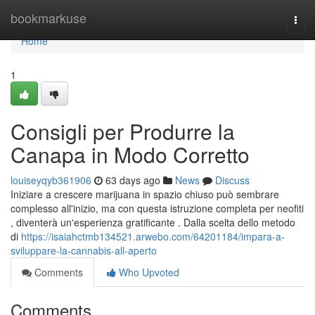
Home
bookmarkuse
Togg
navi
Home
1
Consigli per Produrre la
Canapa in Modo Corretto
louiseyqyb361906
63 days ago
News
Discuss
Iniziare a crescere marijuana in spazio chiuso può sembrare
complesso all'inizio, ma con questa istruzione completa per neofiti
, diventerà un'esperienza gratificante . Dalla scelta dello metodo
di
https://isaiahctmb134521.arwebo.com/64201184/impara-a-
sviluppare-la-cannabis-all-aperto
Comments
Who Upvoted
Comments