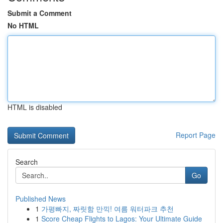
Submit a Comment
No HTML
HTML is disabled
Report Page
Search
Go
Published News
1
가평빠지, 짜릿함 만끽! 여름 워터파크 추천
1
Score Cheap Flights to Lagos: Your Ultimate Guide