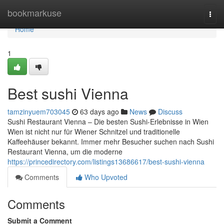
Home
bookmarkuse
Togg
navi
Home
1
Best sushi Vienna
tamzinyuem703045
63 days ago
News
Discuss
Sushi Restaurant Vienna – Die besten Sushi-Erlebnisse in Wien
Wien ist nicht nur für Wiener Schnitzel und traditionelle
Kaffeehäuser bekannt. Immer mehr Besucher suchen nach Sushi
Restaurant Vienna, um die moderne
https://princedirectory.com/listings13686617/best-sushi-vienna
Comments
Who Upvoted
Comments
Submit a Comment