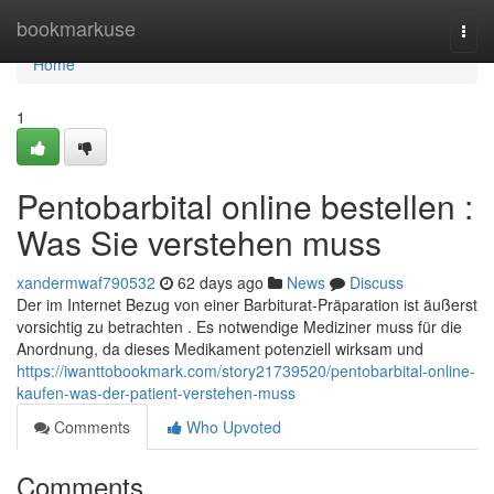
Home
bookmarkuse
Togg
navi
Home
1
Pentobarbital online bestellen :
Was Sie verstehen muss
xandermwaf790532
62 days ago
News
Discuss
Der im Internet Bezug von einer Barbiturat-Präparation ist äußerst
vorsichtig zu betrachten . Es notwendige Mediziner muss für die
Anordnung, da dieses Medikament potenziell wirksam und
https://iwanttobookmark.com/story21739520/pentobarbital-online-
kaufen-was-der-patient-verstehen-muss
Comments
Who Upvoted
Comments