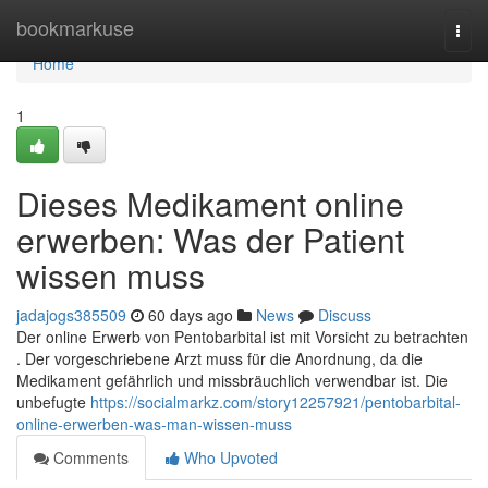
Home
bookmarkuse
Togg
navi
Home
1
Dieses Medikament online
erwerben: Was der Patient
wissen muss
jadajogs385509
60 days ago
News
Discuss
Der online Erwerb von Pentobarbital ist mit Vorsicht zu betrachten
. Der vorgeschriebene Arzt muss für die Anordnung, da die
Medikament gefährlich und missbräuchlich verwendbar ist. Die
unbefugte
https://socialmarkz.com/story12257921/pentobarbital-
online-erwerben-was-man-wissen-muss
Comments
Who Upvoted