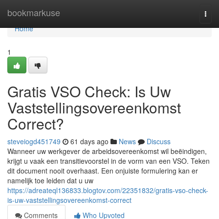
Home
bookmarkuse
Togg
navi
Home
1
Gratis VSO Check: Is Uw
Vaststellingsovereenkomst
Correct?
steveiogd451749
61 days ago
News
Discuss
Wanneer uw werkgever de arbeidsovereenkomst wil beëindigen,
krijgt u vaak een transitievoorstel in de vorm van een VSO. Teken
dit document nooit overhaast. Een onjuiste formulering kan er
namelijk toe leiden dat u uw
https://adreateql136833.blogtov.com/22351832/gratis-vso-check-
is-uw-vaststellingsovereenkomst-correct
Comments
Who Upvoted