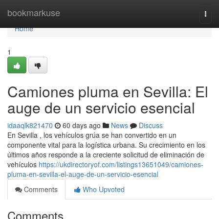
Home
bookmarkuse
Togg
navi
Home
1
Camiones pluma en Sevilla: El
auge de un servicio esencial
idaaqlk821470
60 days ago
News
Discuss
En Sevilla , los vehículos grúa se han convertido en un
componente vital para la logística urbana. Su crecimiento en los
últimos años responde a la creciente solicitud de eliminación de
vehículos
https://ukdirectoryof.com/listings13651049/camiones-
pluma-en-sevilla-el-auge-de-un-servicio-esencial
Comments
Who Upvoted
Comments