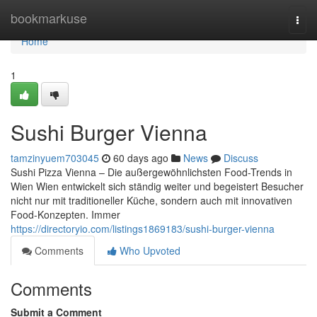
Home
bookmarkuse
Togg
navi
Home
1
Sushi Burger Vienna
tamzinyuem703045
60 days ago
News
Discuss
Sushi Pizza Vienna – Die außergewöhnlichsten Food-Trends in
Wien Wien entwickelt sich ständig weiter und begeistert Besucher
nicht nur mit traditioneller Küche, sondern auch mit innovativen
Food-Konzepten. Immer
https://directoryio.com/listings1869183/sushi-burger-vienna
Comments
Who Upvoted
Comments
Submit a Comment