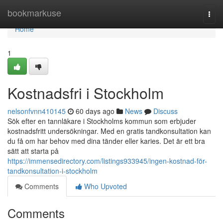
Home
bookmarkuse
Togg
navi
Home
1
Kostnadsfri i Stockholm
nelsonfvnn410145
60 days ago
News
Discuss
Sök efter en tannläkare i Stockholms kommun som erbjuder
kostnadsfritt undersökningar. Med en gratis tandkonsultation kan
du få om har behov med dina tänder eller karies. Det är ett bra
sätt att starta på
https://immensedirectory.com/listings933945/ingen-kostnad-för-
tandkonsultation-i-stockholm
Comments
Who Upvoted
Comments