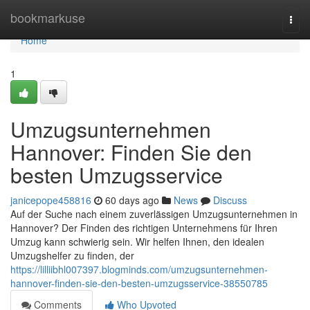
Home
bookmarkuse
Togg
navi
Home
1
Umzugsunternehmen
Hannover: Finden Sie den
besten Umzugsservice
janicepope458816
60 days ago
News
Discuss
Auf der Suche nach einem zuverlässigen Umzugsunternehmen in
Hannover? Der Finden des richtigen Unternehmens für Ihren
Umzug kann schwierig sein. Wir helfen Ihnen, den idealen
Umzugshelfer zu finden, der
https://lilliibhl007397.blogminds.com/umzugsunternehmen-
hannover-finden-sie-den-besten-umzugsservice-38550785
Comments
Who Upvoted