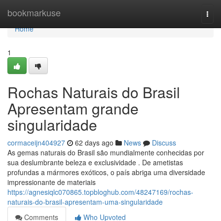
Home
bookmarkuse
Togg
navi
Home
1
Rochas Naturais do Brasil
Apresentam grande
singularidade
cormaceijn404927
62 days ago
News
Discuss
As gemas naturais do Brasil são mundialmente conhecidas por
sua deslumbrante beleza e exclusividade . De ametistas
profundas a mármores exóticos, o país abriga uma diversidade
impressionante de materiais
https://agnesiqlc070865.topbloghub.com/48247169/rochas-
naturais-do-brasil-apresentam-uma-singularidade
Comments
Who Upvoted