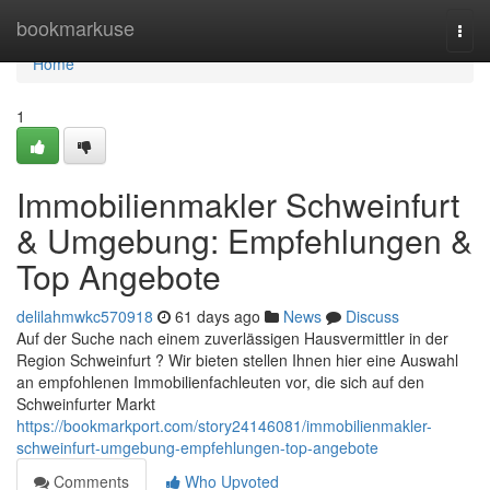
Home
bookmarkuse
Togg
navi
Home
1
Immobilienmakler Schweinfurt
& Umgebung: Empfehlungen &
Top Angebote
delilahmwkc570918
61 days ago
News
Discuss
Auf der Suche nach einem zuverlässigen Hausvermittler in der
Region Schweinfurt ? Wir bieten stellen Ihnen hier eine Auswahl
an empfohlenen Immobilienfachleuten vor, die sich auf den
Schweinfurter Markt
https://bookmarkport.com/story24146081/immobilienmakler-
schweinfurt-umgebung-empfehlungen-top-angebote
Comments
Who Upvoted