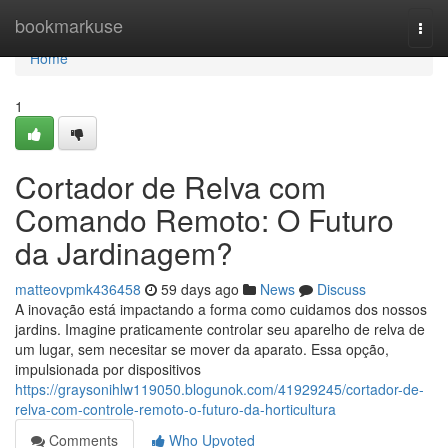
Home
bookmarkuse
Togg
navi
Home
1
Cortador de Relva com
Comando Remoto: O Futuro
da Jardinagem?
matteovpmk436458
59 days ago
News
Discuss
A inovação está impactando a forma como cuidamos dos nossos
jardins. Imagine praticamente controlar seu aparelho de relva de
um lugar, sem necesitar se mover da aparato. Essa opção,
impulsionada por dispositivos
https://graysonihlw119050.blogunok.com/41929245/cortador-de-
relva-com-controle-remoto-o-futuro-da-horticultura
Comments
Who Upvoted