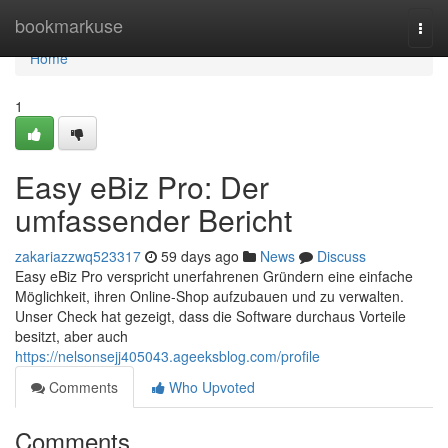
Home
bookmarkuse
Togg
navi
Home
1
Easy eBiz Pro: Der
umfassender Bericht
zakariazzwq523317
59 days ago
News
Discuss
Easy eBiz Pro verspricht unerfahrenen Gründern eine einfache
Möglichkeit, ihren Online-Shop aufzubauen und zu verwalten.
Unser Check hat gezeigt, dass die Software durchaus Vorteile
besitzt, aber auch
https://nelsonsejj405043.ageeksblog.com/profile
Comments
Who Upvoted
Comments