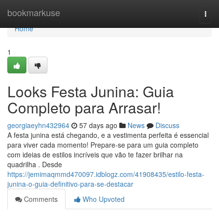
Home
bookmarkuse
Togg
navi
Home
1
Looks Festa Junina: Guia
Completo para Arrasar!
georgiaeyhn432964
57 days ago
News
Discuss
A festa junina está chegando, e a vestimenta perfeita é essencial
para viver cada momento! Prepare-se para um guia completo
com ideias de estilos incríveis que vão te fazer brilhar na
quadrilha . Desde
https://jemimaqmmd470097.idblogz.com/41908435/estilo-festa-
junina-o-guia-definitivo-para-se-destacar
Comments
Who Upvoted