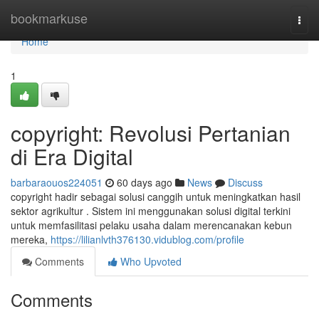
Home
bookmarkuse
Togg
navi
Home
1
copyright: Revolusi Pertanian
di Era Digital
barbaraouos224051
60 days ago
News
Discuss
copyright hadir sebagai solusi canggih untuk meningkatkan hasil
sektor agrikultur . Sistem ini menggunakan solusi digital terkini
untuk memfasilitasi pelaku usaha dalam merencanakan kebun
mereka,
https://lilianlvth376130.vidublog.com/profile
Comments
Who Upvoted
Comments