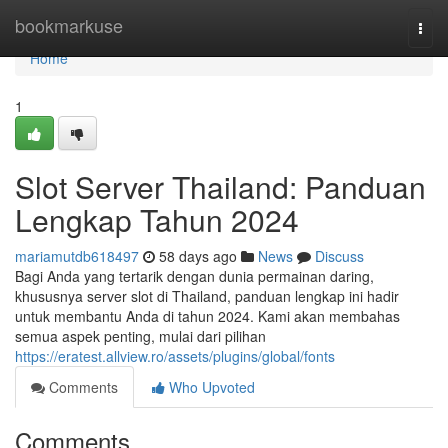
Home
bookmarkuse
Togg
navi
Home
1
Slot Server Thailand: Panduan
Lengkap Tahun 2024
mariamutdb618497
58 days ago
News
Discuss
Bagi Anda yang tertarik dengan dunia permainan daring,
khususnya server slot di Thailand, panduan lengkap ini hadir
untuk membantu Anda di tahun 2024. Kami akan membahas
semua aspek penting, mulai dari pilihan
https://eratest.allview.ro/assets/plugins/global/fonts
Comments
Who Upvoted
Comments