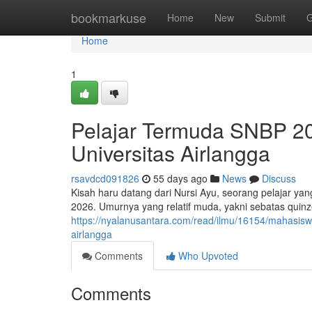
Home
bookmarkuse
Home
New
Submit
G
Home
1
Pelajar Termuda SNBP 20
Universitas Airlangga
rsavdcd091826
55 days ago
News
Discuss
Kisah haru datang dari Nursi Ayu, seorang pelajar yan
2026. Umurnya yang relatif muda, yakni sebatas quin
https://nyalanusantara.com/read/ilmu/16154/mahasiswi
airlangga
Comments
Who Upvoted
Comments