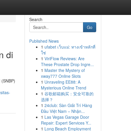
Search
Go
Published News
1
ufabet เว็บแม่: ทางเข้าหลักที่
n di
ใช่
1
ViriFlow Reviews: Are
These Prostate Drop Ingre...
1
Master the Mystery of
xway777 Online Slots
si (SNBP)
1
Unraveling EE88: A
Mysterious Online Trend
sitas-
1
谷歌邮箱购买：安全可靠的
选择？
1
24club: Sàn Giải Trí Hàng
Đầu Việt Nam – Nhận...
1
Las Vegas Garage Door
Repair: Expert Services Y...
1
Long Beach Employment