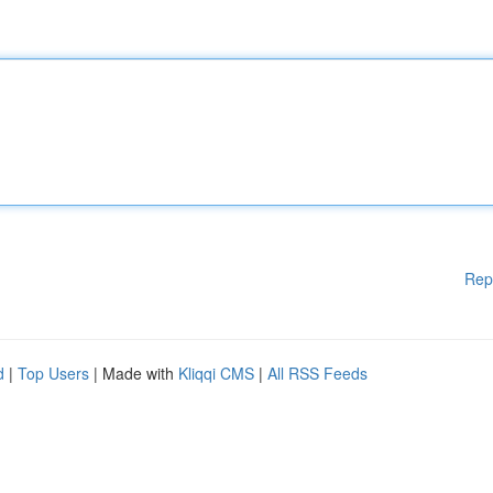
Rep
d
|
Top Users
| Made with
Kliqqi CMS
|
All RSS Feeds