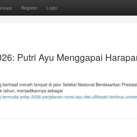
roups
Register
Login
26: Putri Ayu Menggapai Harapa
g berhasil meraih tempat di jalur Seleksi Nasional Berdasarkan Presta
ze tahun, menjadikannya sebagai
-termuda-snbp-2026-perjalanan-nursi-ayu-dwi-ullitasari-tembus-univer