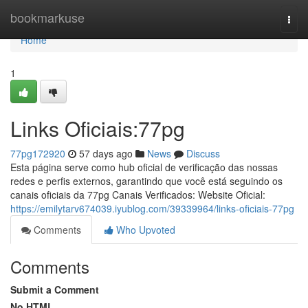
Home
bookmarkuse
Togg
navi
Home
1
Links Oficiais:77pg
77pg172920
57 days ago
News
Discuss
Esta página serve como hub oficial de verificação das nossas
redes e perfis externos, garantindo que você está seguindo os
canais oficiais da 77pg Canais Verificados: Website Oficial:
https://emilytarv674039.iyublog.com/39339964/links-oficiais-77pg
Comments
Who Upvoted
Comments
Submit a Comment
No HTML