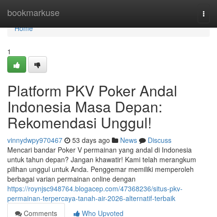
Home
bookmarkuse
Togg
navi
Home
1
Platform PKV Poker Andal
Indonesia Masa Depan:
Rekomendasi Unggul!
vinnydwpy970467
53 days ago
News
Discuss
Mencari bandar Poker V permainan yang andal di Indonesia
untuk tahun depan? Jangan khawatir! Kami telah merangkum
pilihan unggul untuk Anda. Penggemar memiliki memperoleh
berbagai varian permainan online dengan
https://roynjsc948764.blogacep.com/47368236/situs-pkv-
permainan-terpercaya-tanah-air-2026-alternatif-terbaik
Comments
Who Upvoted