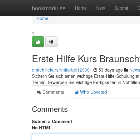
Home
bookmarkuse
Home
New
Submit
G
Home
1
Erste Hilfe Kurs Braunsc
erstehilfekursfrmitarbei129901
53 days ago
New
Sichern Sie sich einen wichtige Erste-Hilfe-Schulung in
Termin. Erwerben Sie wichtige Fertigkeiten in Notfälle
Comments
Who Upvoted
Comments
Submit a Comment
No HTML