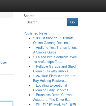
Search
Go
Published News
1
88i Casino: Your Ultimate
Online Gaming Destina...
1
Audio to Text Transcription:
A Simple Guide
1
La sécurité à domicile avec
n
<a href='https://pl...
/user
1
Reliable Garage and Shed
Clean Outs with Rubbis...
1
24 Hour Electrician Neutral
Bay Helping Restore...
1
Locating Exceptional
Cleaning Lady Services ...
1
Brushless Direct Current
Actuators: The Drive B...
1
리니지 대리육성, 득이 될까