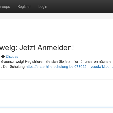
roups
Register
Login
hweig: Jetzt Anmelden!
s
Discuss
 Braunschweig! Registrieren Sie sich Sie jetzt hier für unseren nächste
n . Der Schulung
https://erste-hilfe-schulung-bet078092.mycoolwiki.com