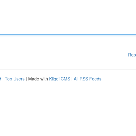
Rep
d
|
Top Users
| Made with
Kliqqi CMS
|
All RSS Feeds