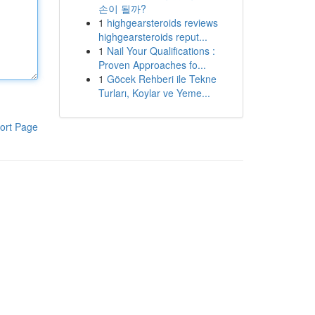
손이 될까?
1
highgearsteroids reviews
highgearsteroids reput...
1
Nail Your Qualifications :
Proven Approaches fo...
1
Göcek Rehberi ile Tekne
Turları, Koylar ve Yeme...
ort Page