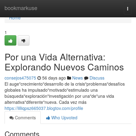
Home
bookmarkuse
Togg
navi
Home
1
Por una Vida Alternativa:
Explorando Nuevos Caminos
consejos475075
56 days ago
News
Discuss
El auge"crecimiento"desarrollo de la crisis"problemas"desafíos
globales ha impulsado"motivado"estimulado una
búsqueda"exploración"investigación por una"de"una vida
alternativa"diferente"nueva. Cada vez más
https://lilliqpsz665037.blogtov.com/profile
Comments
Who Upvoted
Comments