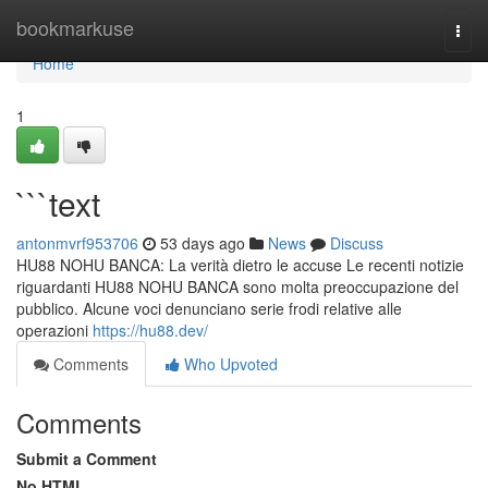
Home
bookmarkuse
Togg
navi
Home
1
```text
antonmvrf953706
53 days ago
News
Discuss
HU88 NOHU BANCA: La verità dietro le accuse Le recenti notizie
riguardanti HU88 NOHU BANCA sono molta preoccupazione del
pubblico. Alcune voci denunciano serie frodi relative alle
operazioni
https://hu88.dev/
Comments
Who Upvoted
Comments
Submit a Comment
No HTML