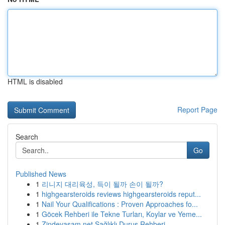
HTML is disabled
Report Page
Search
Go
Published News
1
리니지 대리육성, 득이 될까 손이 될까?
1
highgearsteroids reviews highgearsteroids reput...
1
Nail Your Qualifications : Proven Approaches fo...
1
Göcek Rehberi ile Tekne Turları, Koylar ve Yeme...
1
Zindeyasam.net Sağlıklı Duruş Rehberi