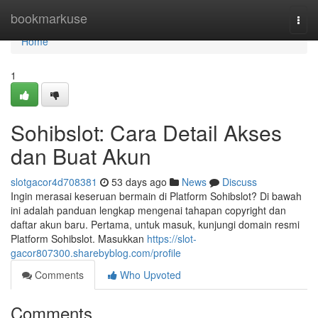
Home
bookmarkuse
Togg
navi
Home
1
Sohibslot: Cara Detail Akses
dan Buat Akun
slotgacor4d708381
53 days ago
News
Discuss
Ingin merasai keseruan bermain di Platform Sohibslot? Di bawah
ini adalah panduan lengkap mengenai tahapan copyright dan
daftar akun baru. Pertama, untuk masuk, kunjungi domain resmi
Platform Sohibslot. Masukkan
https://slot-
gacor807300.sharebyblog.com/profile
Comments
Who Upvoted
Comments