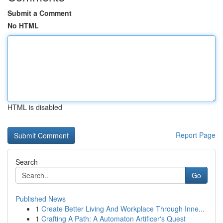
Submit a Comment
No HTML
HTML is disabled
Report Page
Search
Go
Published News
1
Create Better Living And Workplace Through Inne...
1
Crafting A Path: A Automaton Artificer's Quest